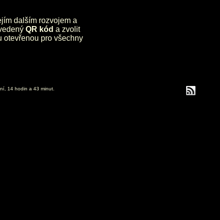
jejím dalším rozvojem a
uvedený
QR kód
a zvolit
lu otevřenou pro všechny
ní, 14 hodin a 43 minut.