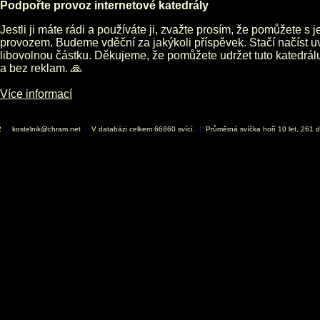
Podpořte provoz internetové katedrály
Jestli ji máte rádi a používáte ji, zvažte prosím, že pomůžete s 
provozem. Budeme vděční za jakýkoli příspěvek. Stačí načíst 
libovolnou částku. Děkujeme, že pomůžete udržet tuto katedrá
a bez reklam. 🙏
Více informací
2
|
kostelnik@chram.net
|
V databázi celkem 66860 svící.
|
Průměrná svíčka hoří 10 let, 261 d