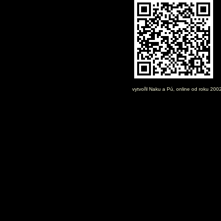
vytvořil
Naku
a Pú, online od roku 200