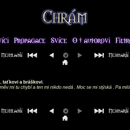
 taťkovi a bráškovi
.
směv mi tu chybí a ten mi nikdo nedá . Moc se mi stýská . Pa mil