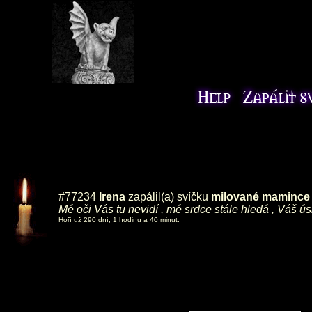
#77234
Irena
zapálil(a) svíčku
milované mamince ,
Mé oči Vás tu nevidí , mé srdce stále hledá , Váš ú
Hoří už 290 dní, 1 hodinu a 40 minut.