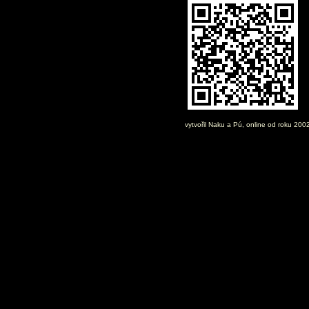
vytvořil
Naku
a Pú, online od roku 200