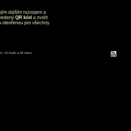
jejím dalším rozvojem a
uvedený
QR kód
a zvolit
lu otevřenou pro všechny
ní, 10 hodin a 46 minut.