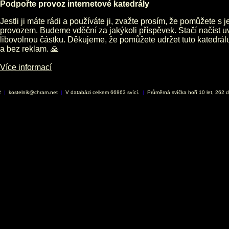
Podpořte provoz internetové katedrály
Jestli ji máte rádi a používáte ji, zvažte prosím, že pomůžete s 
provozem. Budeme vděční za jakýkoli příspěvek. Stačí načíst 
libovolnou částku. Děkujeme, že pomůžete udržet tuto katedrá
a bez reklam. 🙏
Více informací
2
|
kostelnik@chram.net
|
V databázi celkem 66863 svící.
|
Průměrná svíčka hoří 10 let, 262 d