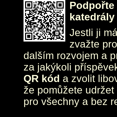
Podpořte 
katedrály
Jestli ji m
zvažte pr
dalším rozvojem a 
za jakýkoli příspěve
QR kód
a zvolit lib
že pomůžete udržet 
pro všechny a bez r