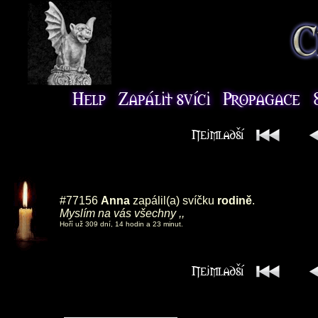
#77156
Anna
zapálil(a) svíčku
rodině
.
Myslím na vás všechny ,,
Hoří už 309 dní, 14 hodin a 23 minut.