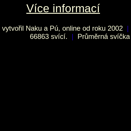
Více informací
vytvořil
Naku
a Pú, online od roku 2002
|
66863 svící.
|
Průměrná svíčka h