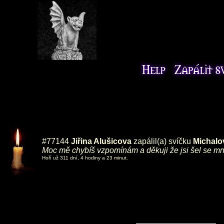
#77144
Jiřina Alušicova
zapálil(a) svíčku
Michalov
Moc mě chybíš vzpomínám a děkuji že jsi šel se m
Hoří už 311 dní, 4 hodiny a 23 minut.