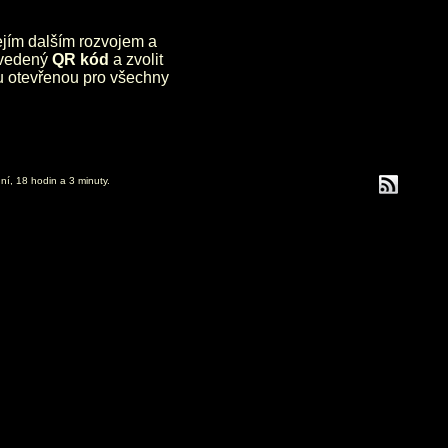
jejím dalším rozvojem a
uvedený
QR kód
a zvolit
lu otevřenou pro všechny
ní, 18 hodin a 3 minuty.