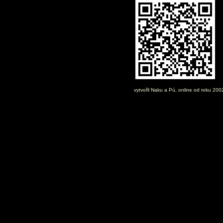
vytvořil
Naku
a Pú, online od roku 20