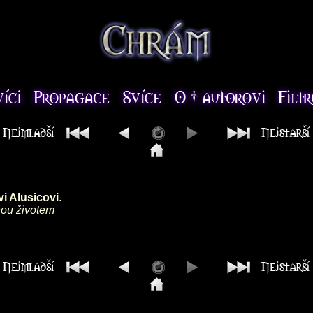
i Alusicovi
.
nou životem