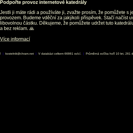
Podpořte provoz internetové katedrály
Jestli ji máte rádi a používáte ji, zvažte prosím, že pomůžete s 
provozem. Budeme vděční za jakýkoli příspěvek. Stačí načíst 
libovolnou částku. Děkujeme, že pomůžete udržet tuto katedrá
a bez reklam. 🙏
Více informací
02
|
kostelnik@chram.net
|
V databázi celkem 66861 svící.
|
Průměrná svíčka hoří 10 let, 261 d