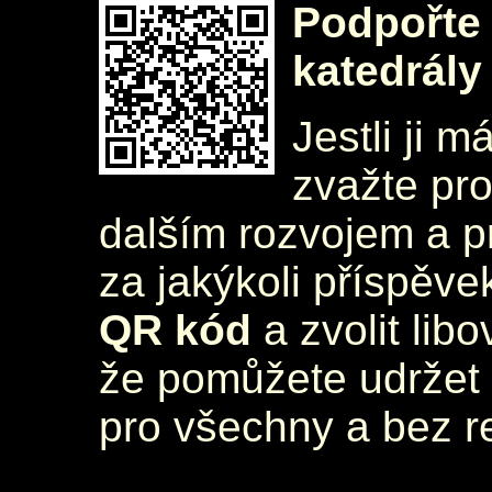
Podpořte 
katedrály
Jestli ji m
zvažte pr
dalším rozvojem a 
za jakýkoli příspěve
QR kód
a zvolit lib
že pomůžete udržet 
pro všechny a bez r