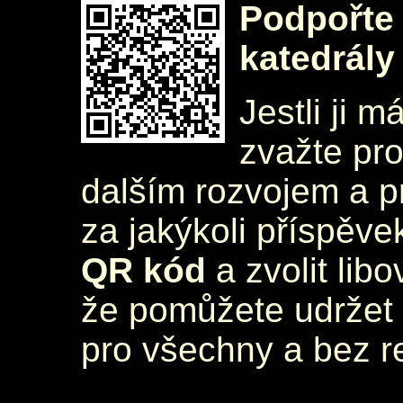
Podpořte 
katedrály
Jestli ji m
zvažte pr
dalším rozvojem a 
za jakýkoli příspěve
QR kód
a zvolit lib
že pomůžete udržet 
pro všechny a bez r