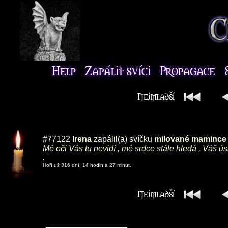
#77122
Irena
zapálil(a) svíčku
milované mamince ,
Mé oči Vás tu nevidí , mé srdce stále hledá , Váš ú
.
Hoří už 316 dní, 14 hodin a 27 minut.