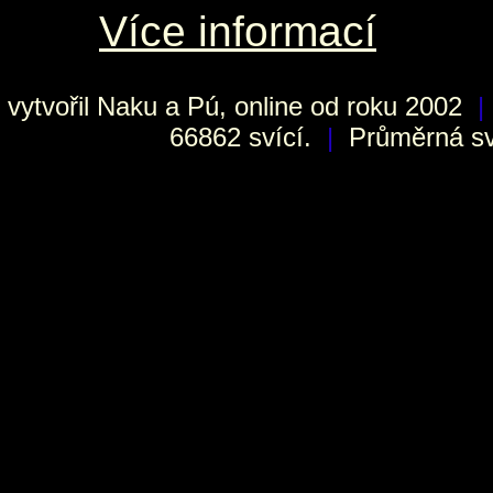
Více informací
vytvořil
Naku
a Pú, online od roku 2002
|
66862 svící.
|
Průměrná sví