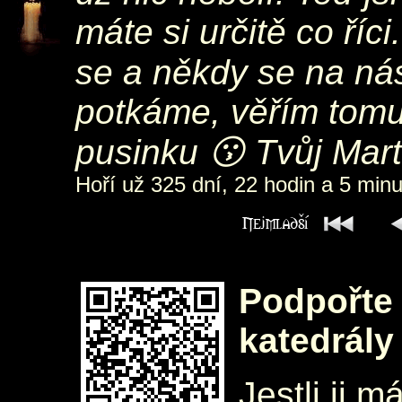
máte si určitě co říc
se a někdy se na ná
potkáme, věřím tomu
pusinku 😗 Tvůj Mar
Hoří už 325 dní, 22 hodin a 5 minu
Podpořte 
katedrály
Jestli ji m