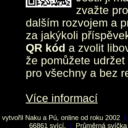
zvažte pr
dalším rozvojem a 
za jakýkoli příspěve
QR kód
a zvolit lib
že pomůžete udržet 
pro všechny a bez r
Více informací
vytvořil
Naku
a Pú, online od roku 2002
|
66861 svící.
|
Průměrná svíčka h