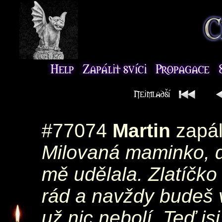
#77074
Martin
zapál
Milovaná maminko, dě
mě udělala. Zlatíčk
rád a navždy budeš 
už nic nebolí. Teď j