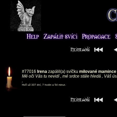
#77016
Irena
zapálil(a) svíčku
milované mamince ,
Mé oči Vás tu nevidí , mé srdce stále hledá , Váš ú
.
Hoří už 337 dní, 7 hodin a 54 minut.