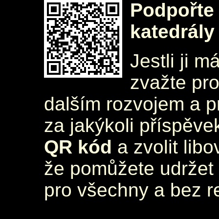
Podpořte 
katedrály
Jestli ji m
zvažte pr
dalším rozvojem a 
za jakýkoli příspěve
QR kód
a zvolit lib
že pomůžete udržet 
pro všechny a bez r