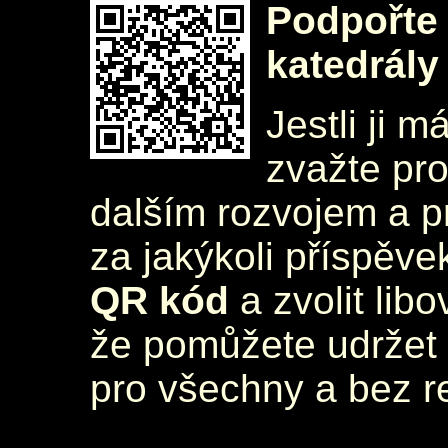
Podpořte 
katedrály
Jestli ji m
zvažte pr
dalším rozvojem a 
za jakýkoli příspěve
QR kód
a zvolit lib
že pomůžete udržet 
pro všechny a bez r