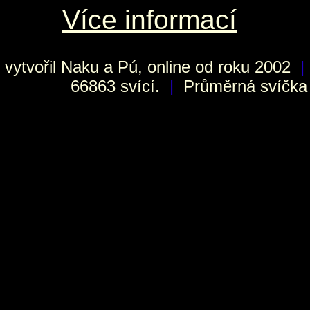
Více informací
vytvořil
Naku
a Pú, online od roku 2002
|
66863 svící.
|
Průměrná svíčka h