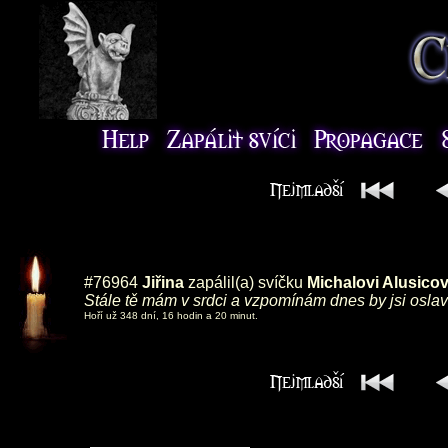
#76964
Jiřina
zapálil(a) svíčku
Michalovi Alusicov
Stále tě mám v srdci a vzpomínám dnes by jsi oslav
Hoří už 348 dní, 16 hodin a 20 minut.