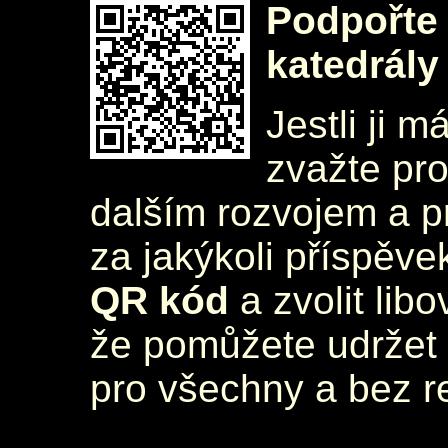
Podpořte 
katedrály
Jestli ji m
zvažte pr
dalším rozvojem a 
za jakýkoli příspěve
QR kód
a zvolit lib
že pomůžete udržet 
pro všechny a bez r