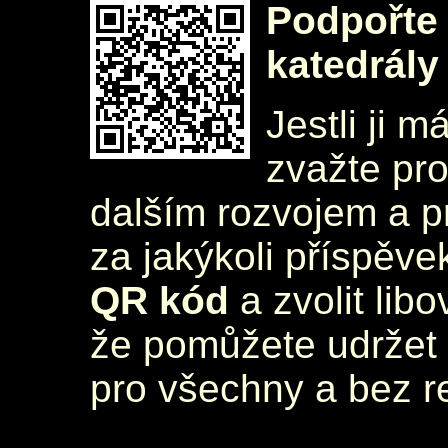
Podpořte 
katedrály
Jestli ji m
zvažte pr
dalším rozvojem a 
za jakýkoli příspěve
QR kód
a zvolit lib
že pomůžete udržet 
pro všechny a bez r