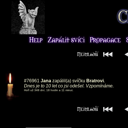
#76961
Jana
zapálil(a) svíčku
Bratrovi
.
Dnes je to 10 let co jsi odešel. Vzpomínáme.
Hoří už 348 dní, 18 hodin a 11 minut.