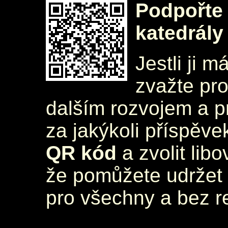
Podpořte 
katedrály
Jestli ji m
zvažte pr
dalším rozvojem a 
za jakýkoli příspěve
QR kód
a zvolit lib
že pomůžete udržet 
pro všechny a bez r