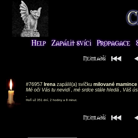
#76957
Irena
zapálil(a) svíčku
milované mamince ,
Mé oči Vás tu nevidí , mé srdce stále hledá , Váš ú
.
Hoří už 351 dní, 2 hodiny a 8 minut.