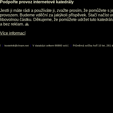
Podpořte provoz internetové katedrály
Jestli ji máte rádi a používáte ji, zvažte prosím, že pomůžete s 
provozem. Budeme vděční za jakýkoli příspěvek. Stačí načíst 
libovolnou částku. Děkujeme, že pomůžete udržet tuto katedrá
a bez reklam. 🙏
Více informací
02
|
kostelnik@chram.net
|
V databázi celkem 66860 svící.
|
Průměrná svíčka hoří 10 let, 261 d