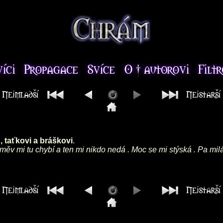
 taťkovi a bráškovi
.
směv mi tu chybí a ten mi nikdo nedá . Moc se mi stýská . Pa mil