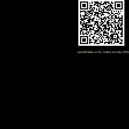
vytvořil
Naku
a Pú, online od roku 20