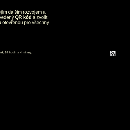
jejím dalším rozvojem a
uvedený
QR kód
a zvolit
lu otevřenou pro všechny
ní, 18 hodin a 4 minuty.