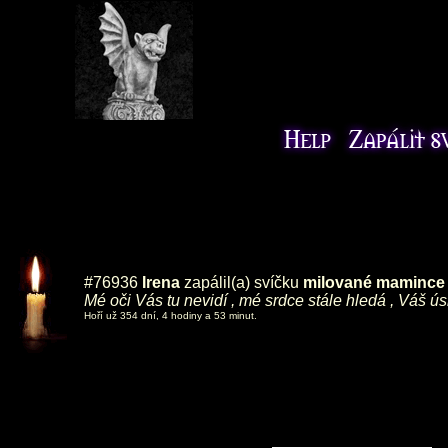
#76936
Irena
zapálil(a) svíčku
milované mamince ,
Mé oči Vás tu nevidí , mé srdce stále hledá , Váš ú
Hoří už 354 dní, 4 hodiny a 53 minut.