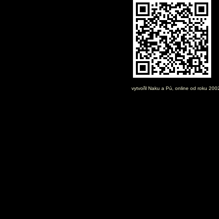
vytvořil
Naku
a Pú, online od roku 20