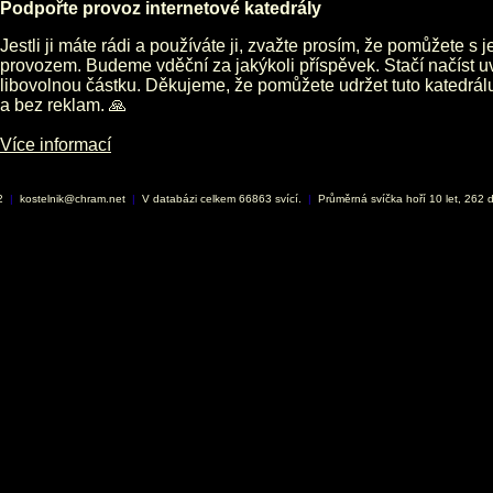
Podpořte provoz internetové katedrály
Jestli ji máte rádi a používáte ji, zvažte prosím, že pomůžete s 
provozem. Budeme vděční za jakýkoli příspěvek. Stačí načíst 
libovolnou částku. Děkujeme, že pomůžete udržet tuto katedrá
a bez reklam. 🙏
Více informací
02
|
kostelnik@chram.net
|
V databázi celkem 66863 svící.
|
Průměrná svíčka hoří 10 let, 262 d