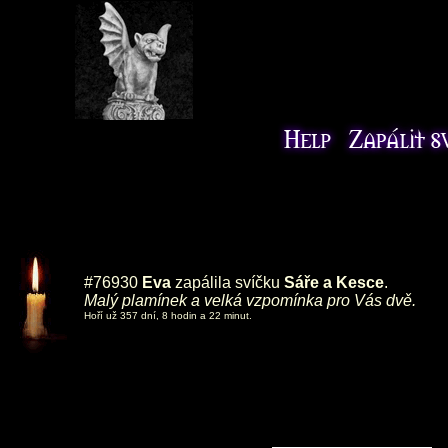
#76930
Eva
zapálila svíčku
Sáře a Kesce
.
Malý plamínek a velká vzpomínka pro Vás dvě.
Hoří už 357 dní, 8 hodin a 22 minut.