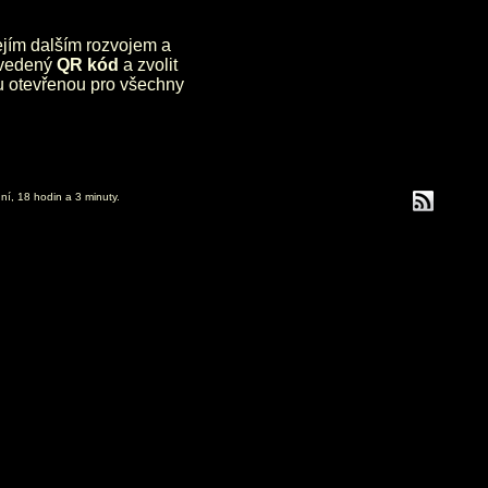
jejím dalším rozvojem a
uvedený
QR kód
a zvolit
lu otevřenou pro všechny
ní, 18 hodin a 3 minuty.