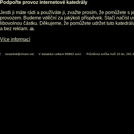
Podpořte provoz internetové katedrály
Jestli ji máte rádi a používáte ji, zvažte prosím, že pomůžete s 
provozem. Budeme vděční za jakýkoli příspěvek. Stačí načíst 
libovolnou částku. Děkujeme, že pomůžete udržet tuto katedrá
a bez reklam. 🙏
Více informací
02
|
kostelnik@chram.net
|
V databázi celkem 66863 svící.
|
Průměrná svíčka hoří 10 let, 262 d