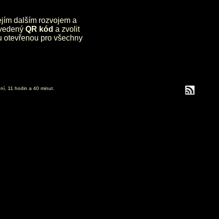
jejím dalším rozvojem a
uvedený
QR kód
a zvolit
lu otevřenou pro všechny
ní, 11 hodin a 40 minut.