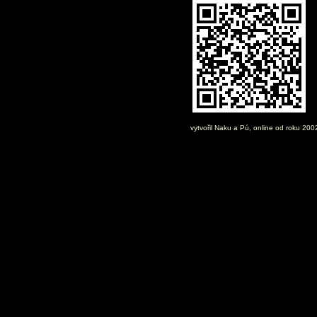
vytvořil
Naku
a Pú, online od roku 20