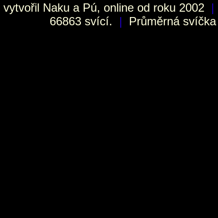
vytvořil
Naku
a Pú, online od roku 2002
|
66863 svící.
|
Průměrná svíčka h