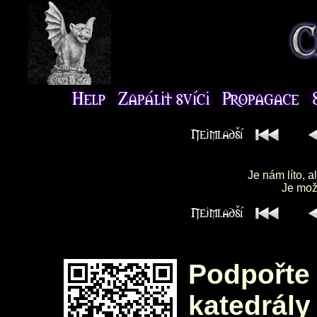
Je nám líto, a
Je možn
Podpořte 
katedrály