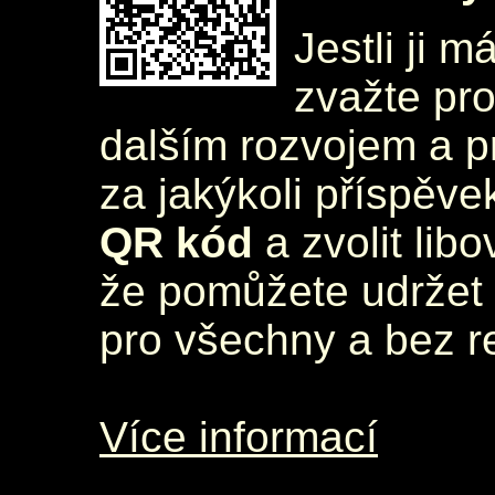
Jestli ji m
zvažte pr
dalším rozvojem a 
za jakýkoli příspěve
QR kód
a zvolit lib
že pomůžete udržet 
pro všechny a bez r
Více informací