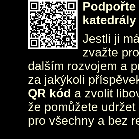
Podpořte 
katedrály
Jestli ji m
zvažte pr
dalším rozvojem a 
za jakýkoli příspěve
QR kód
a zvolit lib
že pomůžete udržet 
pro všechny a bez r