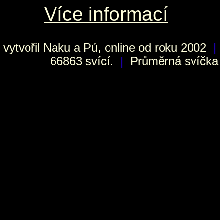
Více informací
vytvořil
Naku
a Pú, online od roku 2002
|
66863 svící.
|
Průměrná svíčka h