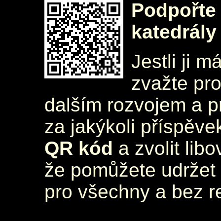
Podpořte 
katedrály
Jestli ji m
zvažte pr
dalším rozvojem a 
za jakýkoli příspěve
QR kód
a zvolit lib
že pomůžete udržet 
pro všechny a bez r