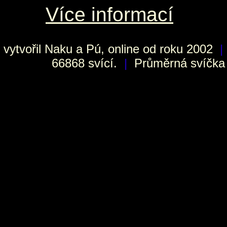
Více informací
vytvořil
Naku
a Pú, online od roku 2002
|
66868 svící.
|
Průměrná svíčka h