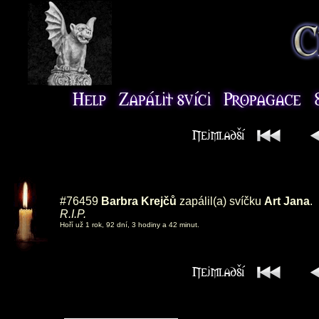
#76459
Barbra Krejčů
zapálil(a) svíčku
Art Jana
.
R.I.P.
Hoří už 1 rok, 92 dní, 3 hodiny a 42 minut.