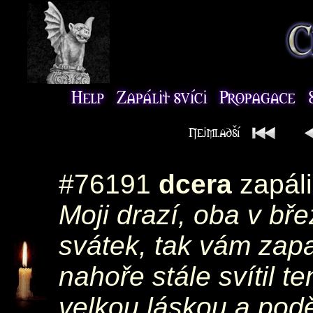
#76191
dcera
zapáli
Moji drazí, oba v bř
svátek, tak vám zapa
nahoře stále svítil 
velkou láskou a pod