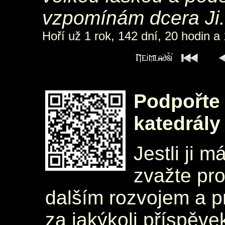
vzpomínám dcera Ji.
Hoří už 1 rok, 142 dní, 20 hodin a
Podpořte 
katedrály
Jestli ji m
zvažte pr
dalším rozvojem a 
za jakýkoli příspěve