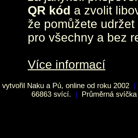
QR kód
a zvolit lib
že pomůžete udržet 
pro všechny a bez r
Více informací
vytvořil
Naku
a Pú, online od roku 2002
|
66863 svící.
|
Průměrná svíčka h