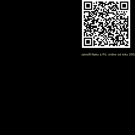
vytvořil
Naku
a Pú, online od roku 20