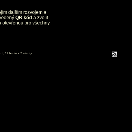
jejím dalším rozvojem a
uvedený
QR kód
a zvolit
lu otevřenou pro všechny
ní, 11 hodin a 2 minuty.