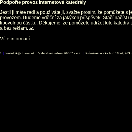
Podpořte provoz internetové katedrály
Jestli ji máte rádi a používáte ji, zvažte prosím, že pomůžete s 
provozem. Budeme vděční za jakýkoli příspěvek. Stačí načíst 
libovolnou částku. Děkujeme, že pomůžete udržet tuto katedrá
a bez reklam. 🙏
Více informací
02
|
kostelnik@chram.net
|
V databázi celkem 66867 svící.
|
Průměrná svíčka hoří 10 let, 263 d