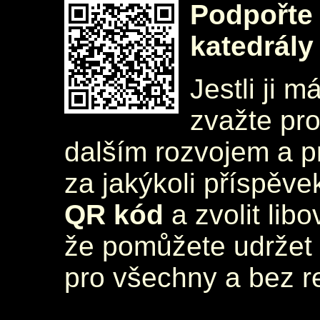
Podpořte 
katedrály
Jestli ji m
zvažte pr
dalším rozvojem a 
za jakýkoli příspěve
QR kód
a zvolit lib
že pomůžete udržet 
pro všechny a bez r