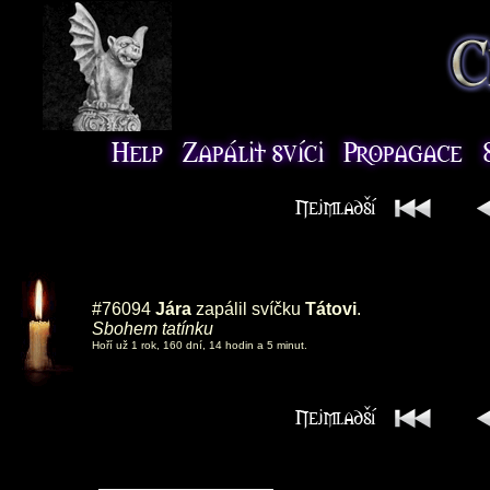
#76094
Jára
zapálil svíčku
Tátovi
.
Sbohem tatínku
Hoří už 1 rok, 160 dní, 14 hodin a 5 minut.