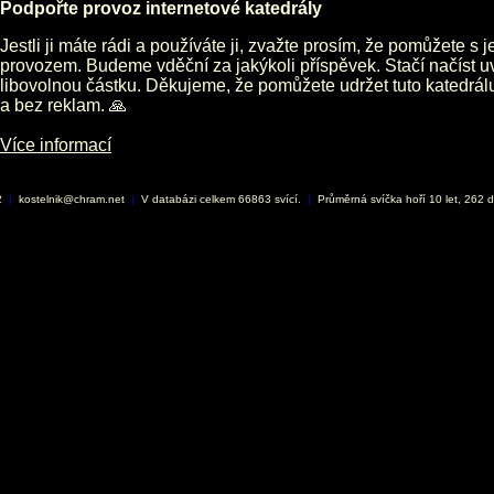
Podpořte provoz internetové katedrály
Jestli ji máte rádi a používáte ji, zvažte prosím, že pomůžete s 
provozem. Budeme vděční za jakýkoli příspěvek. Stačí načíst 
libovolnou částku. Děkujeme, že pomůžete udržet tuto katedrá
a bez reklam. 🙏
Více informací
2
|
kostelnik@chram.net
|
V databázi celkem 66863 svící.
|
Průměrná svíčka hoří 10 let, 262 d