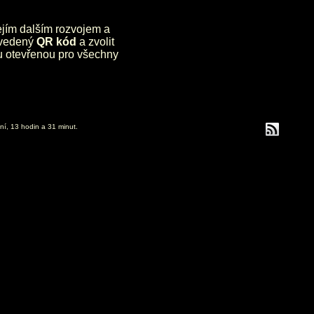
jejím dalším rozvojem a
uvedený
QR kód
a zvolit
lu otevřenou pro všechny
ní, 13 hodin a 31 minut.