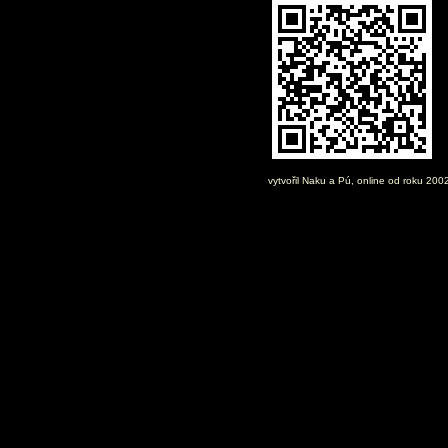
vytvořil
Naku
a Pú, online od roku 200