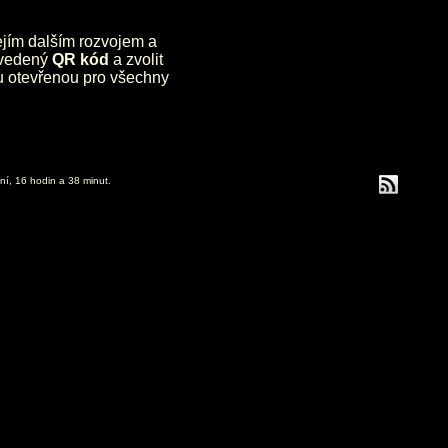
jejím dalším rozvojem a
uvedený
QR kód
a zvolit
lu otevřenou pro všechny
ní, 16 hodin a 38 minut.