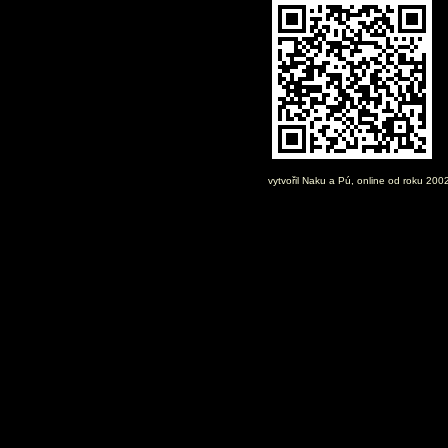
vytvořil
Naku
a Pú, online od roku 200