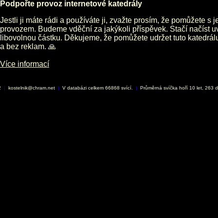
Podpořte provoz internetové katedrály
Jestli ji máte rádi a používáte ji, zvažte prosím, že pomůžete s 
provozem. Budeme vděční za jakýkoli příspěvek. Stačí načíst 
libovolnou částku. Děkujeme, že pomůžete udržet tuto katedrá
a bez reklam. 🙏
Více informací
2
|
kostelnik@chram.net
|
V databázi celkem 66868 svící.
|
Průměrná svíčka hoří 10 let, 263 d