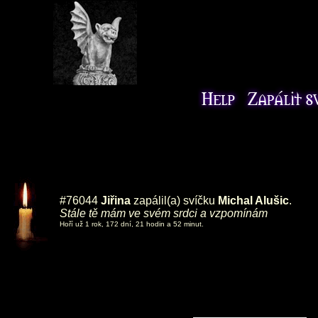
#76044
Jiřina
zapálil(a) svíčku
Michal Alušic
.
Stále tě mám ve svém srdci a vzpomínám
Hoří už 1 rok, 172 dní, 21 hodin a 52 minut.