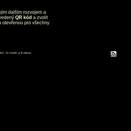
jejím dalším rozvojem a
uvedený
QR kód
a zvolit
lu otevřenou pro všechny
dní, 11 hodin a 9 minut.