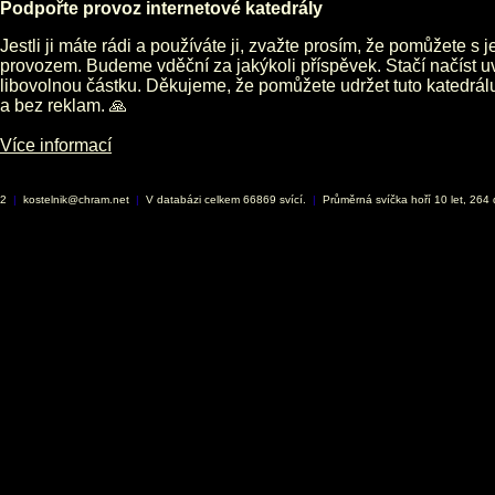
Podpořte provoz internetové katedrály
Jestli ji máte rádi a používáte ji, zvažte prosím, že pomůžete s 
provozem. Budeme vděční za jakýkoli příspěvek. Stačí načíst 
libovolnou částku. Děkujeme, že pomůžete udržet tuto katedrá
a bez reklam. 🙏
Více informací
02
|
kostelnik@chram.net
|
V databázi celkem 66869 svící.
|
Průměrná svíčka hoří 10 let, 264 