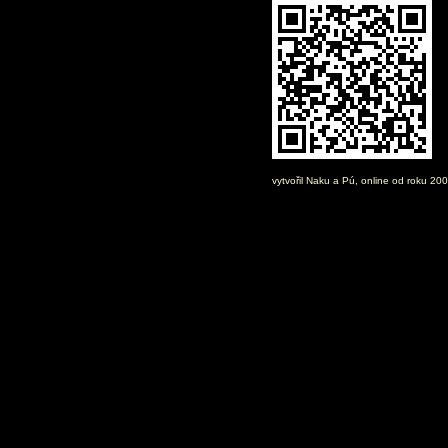
vytvořil
Naku
a Pú, online od roku 20