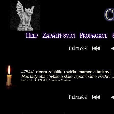
#75441
dcera
zapálil(a) svíčku
mamce a taťkovi
.
Moc tady oba chybíte a stále vzpomínáme všichni. J
Hoří už 1 rok, 279 dní, 5 hodin a 51 minut.