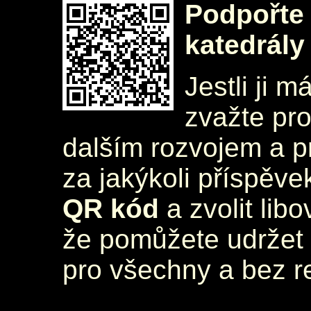
Podpořte 
katedrály
Jestli ji m
zvažte pr
dalším rozvojem a 
za jakýkoli příspěve
QR kód
a zvolit lib
že pomůžete udržet 
pro všechny a bez r