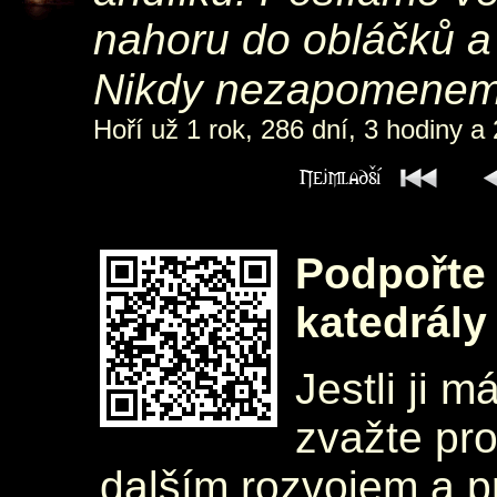
nahoru do obláčků a
Nikdy nezapomeneme
Hoří už 1 rok, 286 dní, 3 hodiny a
Podpořte 
katedrály
Jestli ji m
zvažte pr
dalším rozvojem a 