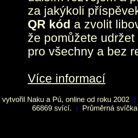
za jakýkoli příspěve
QR kód
a zvolit lib
že pomůžete udržet 
pro všechny a bez r
Více informací
vytvořil
Naku
a Pú, online od roku 2002
|
66869 svící.
|
Průměrná svíčka h