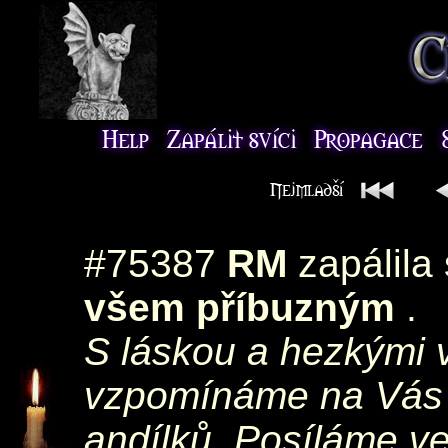
#75387
RM
zapálila
všem příbuzným
.
S láskou a hezkými 
vzpomínáme na Vás 
andílků. Posíláme ve