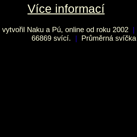
Více informací
vytvořil
Naku
a Pú, online od roku 2002
|
66869 svící.
|
Průměrná svíčka h