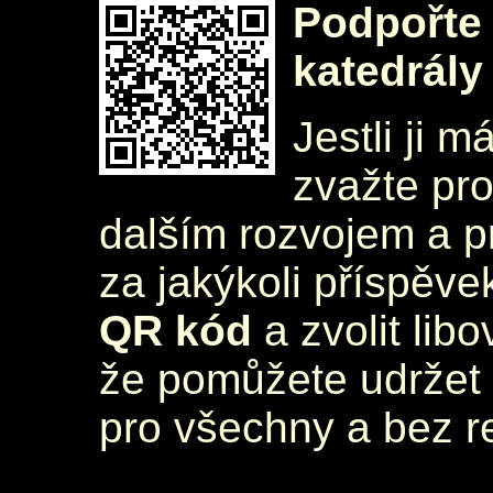
Podpořte 
katedrály
Jestli ji m
zvažte pr
dalším rozvojem a 
za jakýkoli příspěve
QR kód
a zvolit lib
že pomůžete udržet 
pro všechny a bez r