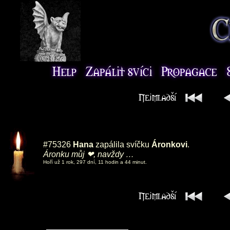
#75326
Hana
zapálila svíčku
Áronkovi
.
Áronku můj ❤, navždy …
Hoří už 1 rok, 297 dní, 11 hodin a 44 minut.