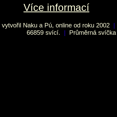
Více informací
vytvořil
Naku
a Pú, online od roku 2002
|
66859 svící.
|
Průměrná svíčka h