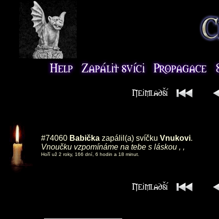
#74060
Babička
zapálil(a) svíčku
Vnukovi
.
Vnoučku vzpomínáme na tebe s láskou , ,
Hoří už 2 roky, 166 dní, 6 hodin a 18 minut.