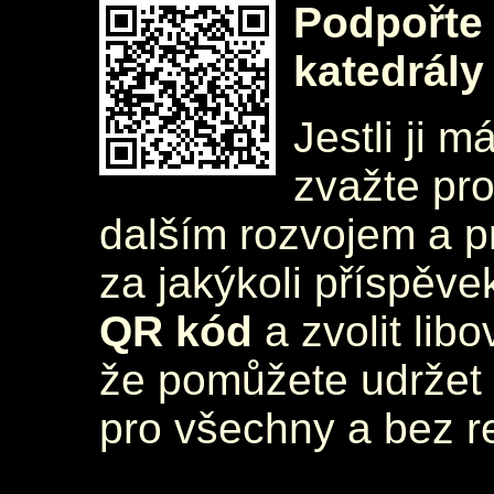
Podpořte 
katedrály
Jestli ji m
zvažte pr
dalším rozvojem a 
za jakýkoli příspěve
QR kód
a zvolit lib
že pomůžete udržet 
pro všechny a bez r