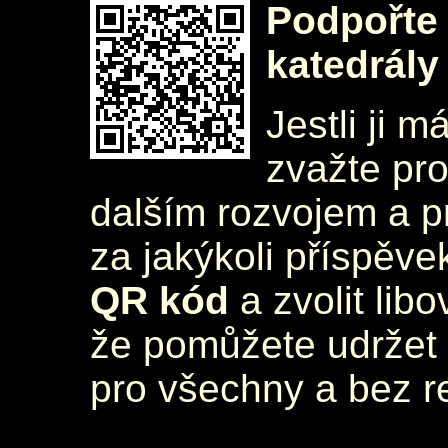
Podpořte 
katedrály
Jestli ji m
zvažte pr
dalším rozvojem a 
za jakýkoli příspěve
QR kód
a zvolit lib
že pomůžete udržet 
pro všechny a bez r