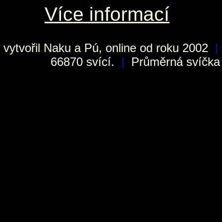
Více informací
vytvořil
Naku
a Pú, online od roku 2002
|
66870 svící.
|
Průměrná svíčka h