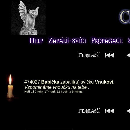
#74027
Babička
zapálil(a) svíčku
Vnukovi
.
Vzpomínáme vnoučku na tebe .
Hoří už 2 roky, 174 dní, 12 hodin a 9 minut.