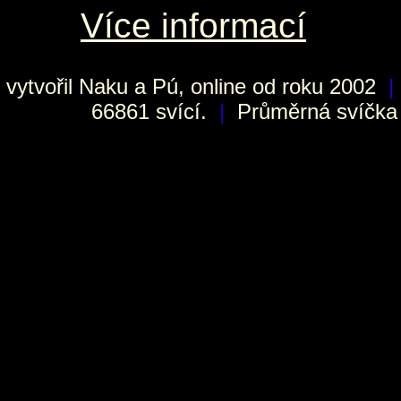
Více informací
vytvořil
Naku
a Pú, online od roku 2002
|
66861 svící.
|
Průměrná svíčka h