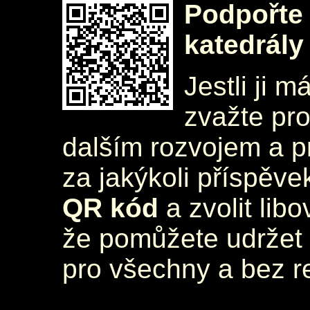
Podpořte 
katedrály
Jestli ji m
zvažte pr
dalším rozvojem a 
za jakýkoli příspěve
QR kód
a zvolit lib
že pomůžete udržet 
pro všechny a bez r