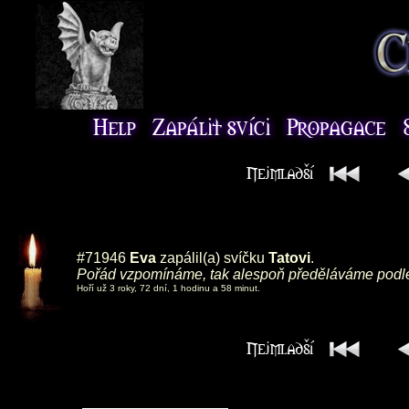
#71946
Eva
zapálil(a) svíčku
Tatovi
.
Pořád vzpomínáme, tak alespoň předěláváme podle tv
Hoří už 3 roky, 72 dní, 1 hodinu a 58 minut.