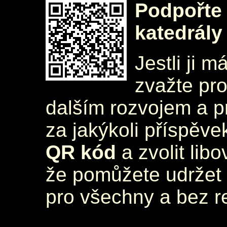
Podpořte 
katedrály
Jestli ji m
zvažte pr
dalším rozvojem a 
za jakýkoli příspěve
QR kód
a zvolit lib
že pomůžete udržet 
pro všechny a bez r