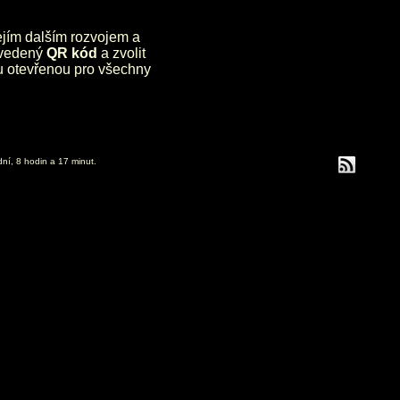
jejím dalším rozvojem a
uvedený
QR kód
a zvolit
lu otevřenou pro všechny
dní, 8 hodin a 17 minut.