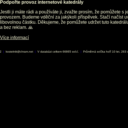
Podpořte provoz internetové katedrály
Jestli ji máte rádi a používáte ji, zvažte prosím, že pomůžete s 
provozem. Budeme vděční za jakýkoli příspěvek. Stačí načíst 
libovolnou částku. Děkujeme, že pomůžete udržet tuto katedrá
a bez reklam. 🙏
Více informací
02
|
kostelnik@chram.net
|
V databázi celkem 66865 svící.
|
Průměrná svíčka hoří 10 let, 263 