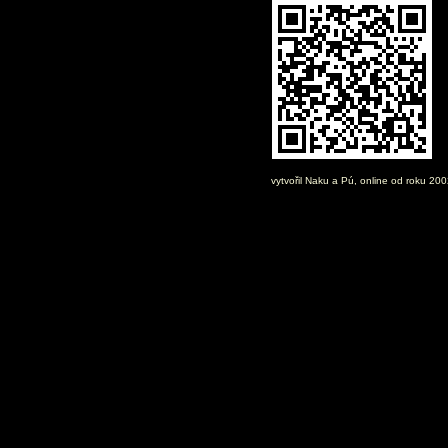
vytvořil
Naku
a Pú, online od roku 20