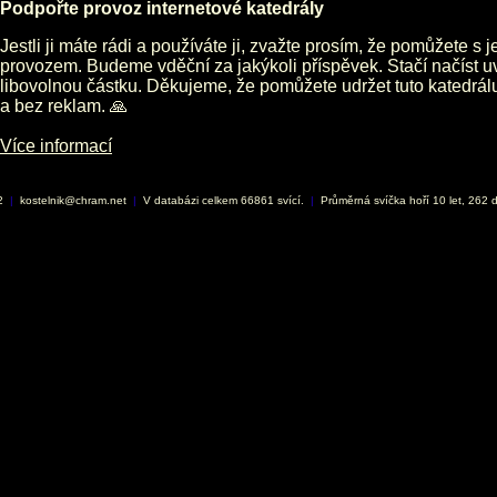
Podpořte provoz internetové katedrály
Jestli ji máte rádi a používáte ji, zvažte prosím, že pomůžete s 
provozem. Budeme vděční za jakýkoli příspěvek. Stačí načíst 
libovolnou částku. Děkujeme, že pomůžete udržet tuto katedrá
a bez reklam. 🙏
Více informací
02
|
kostelnik@chram.net
|
V databázi celkem 66861 svící.
|
Průměrná svíčka hoří 10 let, 262 d