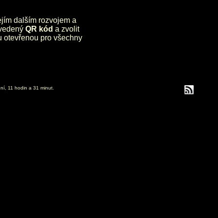
jejím dalším rozvojem a
uvedený
QR kód
a zvolit
lu otevřenou pro všechny
ní, 11 hodin a 31 minut.