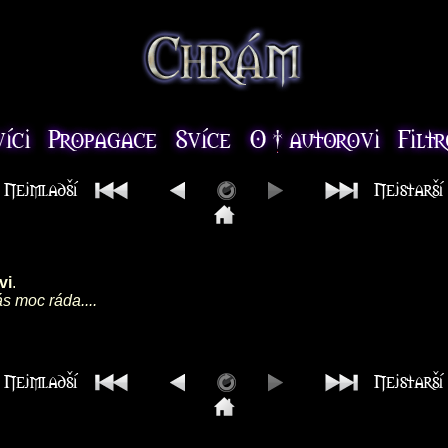
vi
.
s moc ráda....