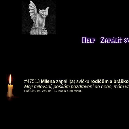
#47513
Milena
zapálil(a) svíčku
rodičům a bráško
Moji milovaní, posílám pozdravení do nebe, mám vá
Hoří už 9 let, 259 dní, 12 hodin a 28 minut.