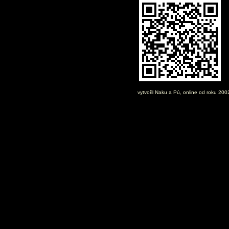
vytvořil
Naku
a Pú, online od roku 20