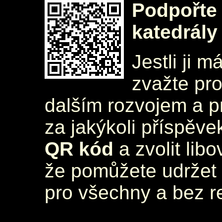
Podpořte 
katedrály
Jestli ji m
zvažte pr
dalším rozvojem a 
za jakýkoli příspěve
QR kód
a zvolit lib
že pomůžete udržet 
pro všechny a bez r