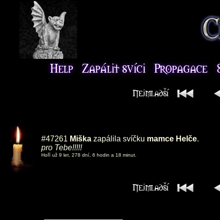
#47261
Miška
zapálila svíčku
mamce Helče
.
pro Tebe!!!!!
Hoří už 9 let, 278 dní, 6 hodin a 18 minut.