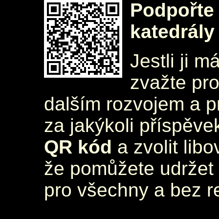
Podpořte 
katedrály
Jestli ji m
zvažte pr
dalším rozvojem a 
za jakýkoli příspěve
QR kód
a zvolit lib
že pomůžete udržet 
pro všechny a bez r