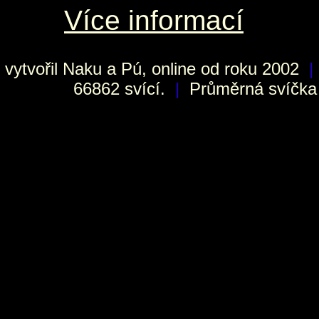
Více informací
vytvořil
Naku
a Pú, online od roku 2002
|
66862 svící.
|
Průměrná svíčka h