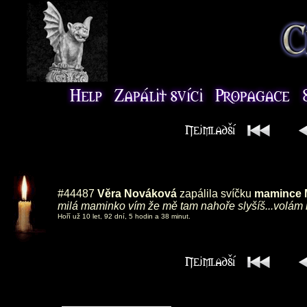
#44487
Věra Nováková
zapálila svíčku
mamince M
milá maminko vím že mě tam nahoře slyšíš...volám n
Hoří už 10 let, 92 dní, 5 hodin a 38 minut.