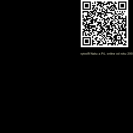
vytvořil
Naku
a Pú, online od roku 20