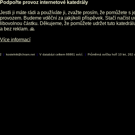
Podpořte provoz internetové katedrály
Jestli ji máte rádi a používáte ji, zvažte prosím, že pomůžete s 
provozem. Budeme vděční za jakýkoli příspěvek. Stačí načíst 
libovolnou částku. Děkujeme, že pomůžete udržet tuto katedrá
a bez reklam. 🙏
Více informací
02
|
kostelnik@chram.net
|
V databázi celkem 66861 svící.
|
Průměrná svíčka hoří 10 let, 262 