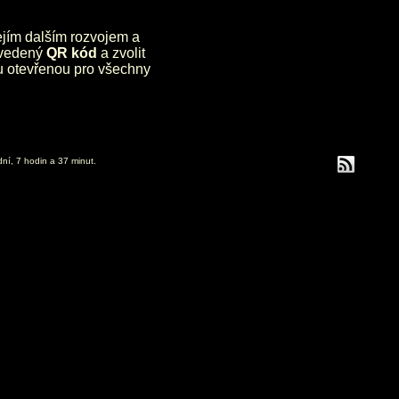
jejím dalším rozvojem a
uvedený
QR kód
a zvolit
lu otevřenou pro všechny
dní, 7 hodin a 37 minut.