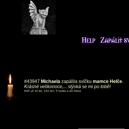
#43947
Michaela
zapálila svíčku
mamce Helče
.
Krásné velikonoce,... stýská se mi po tobě!
Hoří už 10 let, 133 dní, 5 hodin a 40 minut.