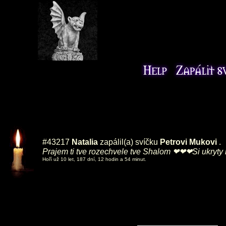
#43217
Natalia
zapálil(a) svíčku
Petrovi Mukovi
.
Prajem ti tve rozechvele tve Shalom ❤❤❤Si ukryty
Hoří už 10 let, 187 dní, 12 hodin a 54 minut.