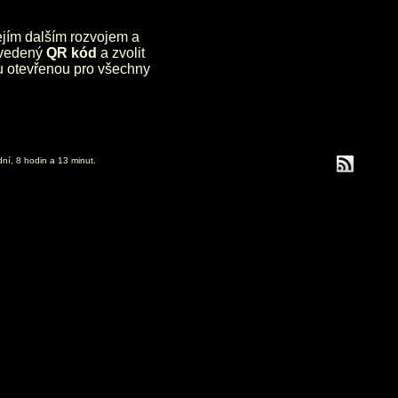
jejím dalším rozvojem a
uvedený
QR kód
a zvolit
lu otevřenou pro všechny
dní, 8 hodin a 13 minut.