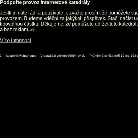
Podpořte provoz internetové katedrály
Jestli ji máte rádi a používáte ji, zvažte prosím, že pomůžete s 
provozem. Budeme vděční za jakýkoli příspěvek. Stačí načíst 
libovolnou částku. Děkujeme, že pomůžete udržet tuto katedrá
a bez reklam. 🙏
Více informací
02
|
kostelnik@chram.net
|
V databázi celkem 66864 svící.
|
Průměrná svíčka hoří 10 let, 263 