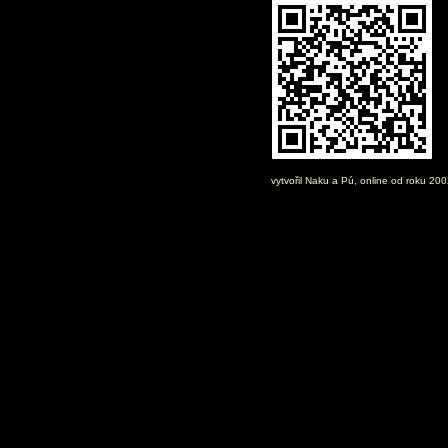
vytvořil
Naku
a Pú, online od roku 20