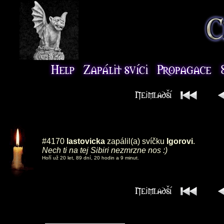
#4170
lastovicka
zapálil(a) svíčku
Igorovi
.
Nech ti na tej Sibiri nezmrzne nos :)
Hoří už 20 let, 89 dní, 20 hodin a 9 minut.