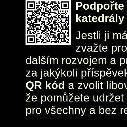
Podpořte 
katedrály
Jestli ji m
zvažte pr
dalším rozvojem a 
za jakýkoli příspěve
QR kód
a zvolit lib
že pomůžete udržet 
pro všechny a bez r