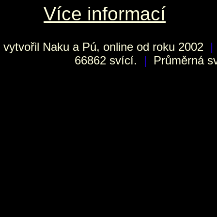
Více informací
vytvořil
Naku
a Pú, online od roku 2002
|
66862 svící.
|
Průměrná sví