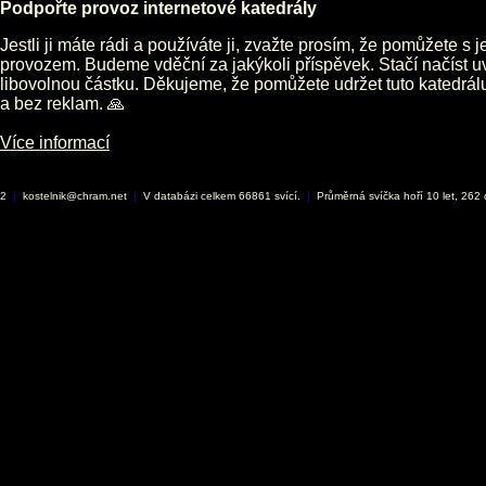
Podpořte provoz internetové katedrály
Jestli ji máte rádi a používáte ji, zvažte prosím, že pomůžete s 
provozem. Budeme vděční za jakýkoli příspěvek. Stačí načíst 
libovolnou částku. Děkujeme, že pomůžete udržet tuto katedrá
a bez reklam. 🙏
Více informací
02
|
kostelnik@chram.net
|
V databázi celkem 66861 svící.
|
Průměrná svíčka hoří 10 let, 262 