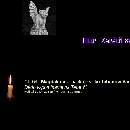
#41641
Magdalena
zapálil(a) svíčku
Tchanovi Va
Dědo vzpomínáme na Tebe 😐
Hoří už 10 let, 293 dní, 6 hodin a 15 minut.