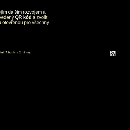
jejím dalším rozvojem a
uvedený
QR kód
a zvolit
lu otevřenou pro všechny
dní, 7 hodin a 2 minuty.