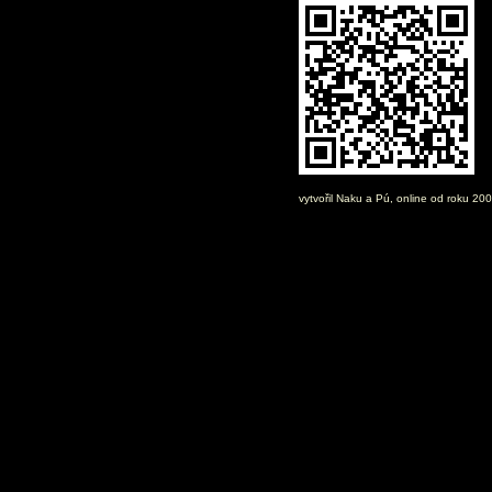
vytvořil
Naku
a Pú, online od roku 20