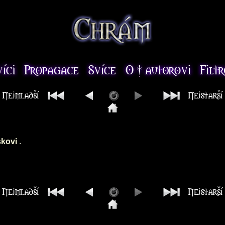
skovi
.