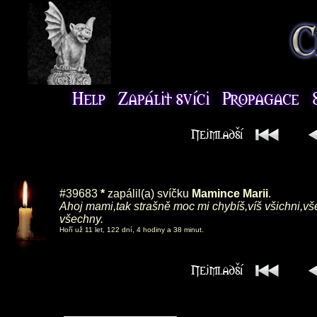
#39683
*
zapálil(a) svíčku
Mamince Marii
.
Ahoj mami,tak strašně moc mi chybíš,víš všichni,vš
všechny.
Hoří už 11 let, 122 dní, 4 hodiny a 38 minut.