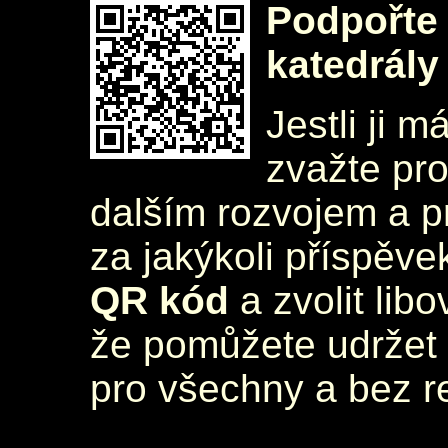
Podpořte 
katedrály
Jestli ji m
zvažte pr
dalším rozvojem a 
za jakýkoli příspěve
QR kód
a zvolit lib
že pomůžete udržet 
pro všechny a bez r