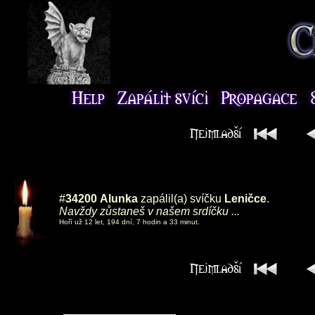
#
34200
Alunka
zapálil(a) svíčku
Leničce
.
Navždy zůstaneš v našem srdíčku ...
Hoří už 12 let, 194 dní, 7 hodin a 33 minut.