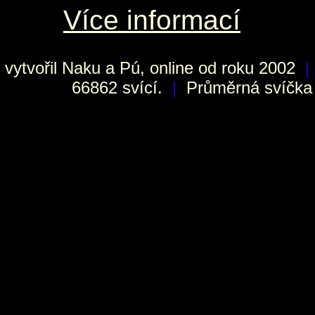
Více informací
vytvořil
Naku
a Pú, online od roku 2002
|
66862 svící.
|
Průměrná svíčka h