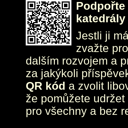
Podpořte 
katedrály
Jestli ji m
zvažte pr
dalším rozvojem a 
za jakýkoli příspěve
QR kód
a zvolit lib
že pomůžete udržet 
pro všechny a bez r