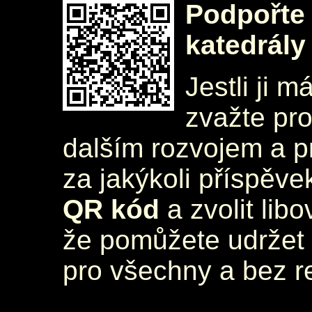
Podpořte 
katedrály
Jestli ji m
zvažte pr
dalším rozvojem a 
za jakýkoli příspěve
QR kód
a zvolit lib
že pomůžete udržet 
pro všechny a bez r