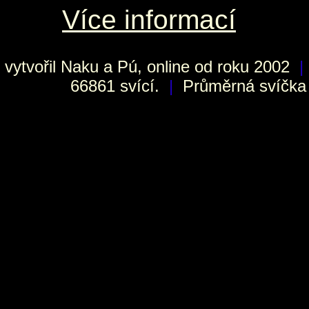
Více informací
vytvořil
Naku
a Pú, online od roku 2002
|
66861 svící.
|
Průměrná svíčka h