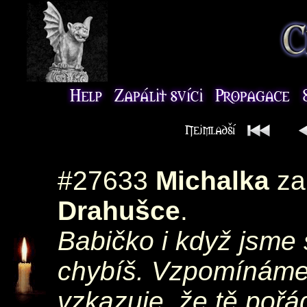
#27633
Michalka
za
Drahušce
.
Babičko i když jsme 
chybíš. Vzpomínáme 
vzkazuje, že tě pořád