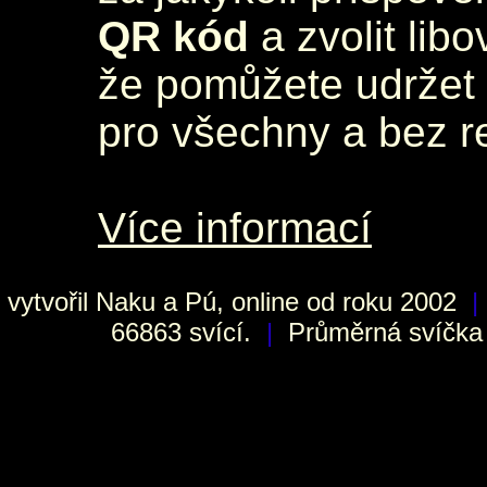
QR kód
a zvolit lib
že pomůžete udržet 
pro všechny a bez r
Více informací
vytvořil
Naku
a Pú, online od roku 2002
|
66863 svící.
|
Průměrná svíčka h