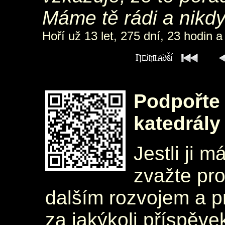
Máme tě rádi a nik
Hoří už 13 let, 275 dní, 23 hodin a
Podpořte 
katedrály
Jestli ji m
zvažte pr
dalším rozvojem a 
za jakýkoli příspěve