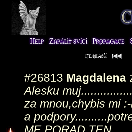
#26813
Magdalena
z
Alesku muj................
za mnou,chybis mi :-(
a podpory..........p
ME PORAD TEN