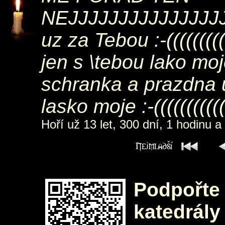
NEJJJJJJJJJJJJJJJJJ
uz za Tebou :-((((((((
jen s \tebou lako moje
schranka a prazdna uli
lasko moje :-((((((((((((
Hoří už 13 let, 300 dní, 1 hodinu a
Podpořte 
katedrály