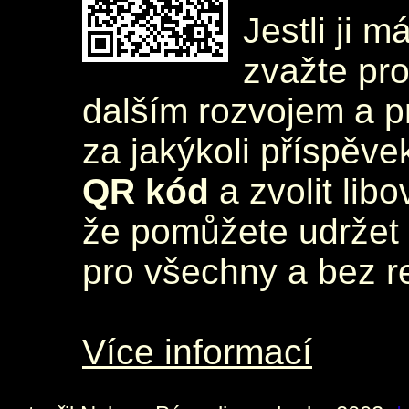
Jestli ji m
zvažte pr
dalším rozvojem a 
za jakýkoli příspěve
QR kód
a zvolit lib
že pomůžete udržet 
pro všechny a bez r
Více informací