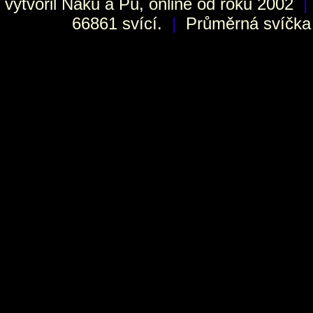
vytvořil
Naku
a Pú, online od roku 2002
|
66861 svící.
|
Průměrná svíčka h