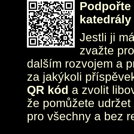
Podpořte 
katedrály
Jestli ji m
zvažte pr
dalším rozvojem a 
za jakýkoli příspěve
QR kód
a zvolit lib
že pomůžete udržet 
pro všechny a bez r