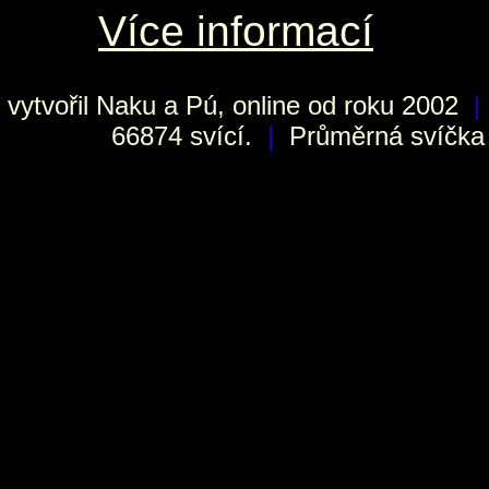
Více informací
vytvořil
Naku
a Pú, online od roku 2002
|
66874 svící.
|
Průměrná svíčka h