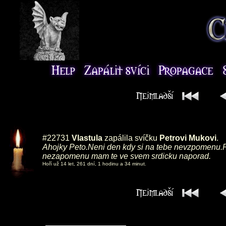
#22731
Vlastula
zapálila svíčku
Petrovi Mukovi
.
Ahojky Peto.Neni den kdy si na tebe nevzpomenu.Por
nezapomenu mam te ve svem srdicku naporad.
Hoří už 14 let, 261 dní, 1 hodinu a 34 minut.