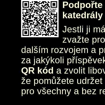
Podpořte 
katedrály
Jestli ji m
zvažte pr
dalším rozvojem a 
za jakýkoli příspěve
QR kód
a zvolit lib
že pomůžete udržet 
pro všechny a bez r