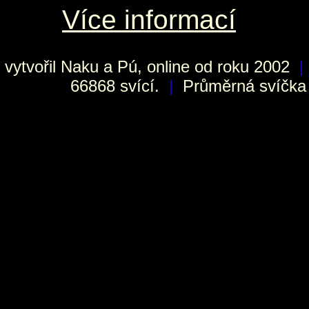
Více informací
vytvořil
Naku
a Pú, online od roku 2002
|
66868 svící.
|
Průměrná svíčka h