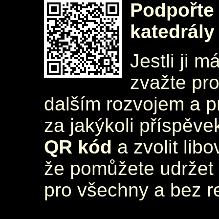
Podpořte 
katedrály
Jestli ji m
zvažte pr
dalším rozvojem a 
za jakýkoli příspěve
QR kód
a zvolit lib
že pomůžete udržet 
pro všechny a bez r