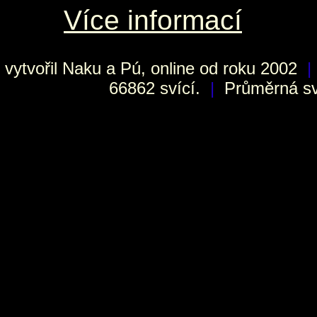
Více informací
vytvořil
Naku
a Pú, online od roku 2002
|
66862 svící.
|
Průměrná sví