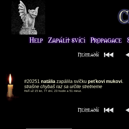
#20251
natália
zapálila svíčku
peťkovi mukovi
.
strašne chybaš raz sa určite stretneme
Hoří už 15 let, 77 dní, 23 hodin a 51 minut.