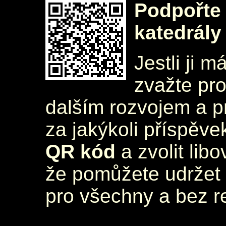
Podpořte 
katedrály
Jestli ji m
zvažte pr
dalším rozvojem a 
za jakýkoli příspěve
QR kód
a zvolit lib
že pomůžete udržet 
pro všechny a bez r