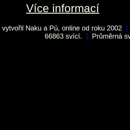
Více informací
vytvořil
Naku
a Pú, online od roku 2002
|
66863 svící.
|
Průměrná sví