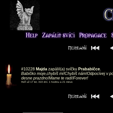
#10228
Majda
zapálil(a) svíčku
Prababičce
.
Babičko moje,chybíš mi!Chybíš nám!Odpocívej v pok
desne prazdno!Mame te radi!Forever!
Hoří už 17 let, 310 dní, 1 hodinu a 21 minut.