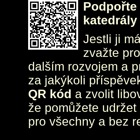
Podpořte 
katedrály
Jestli ji m
zvažte pr
dalším rozvojem a 
za jakýkoli příspěve
QR kód
a zvolit lib
že pomůžete udržet 
pro všechny a bez r