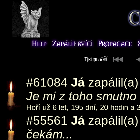
#61084
Já
zapálil(a
Je mi z toho smutno
Hoří už 6 let, 195 dní, 20 hodin a 
#55561
Já
zapálil(a
čekám...