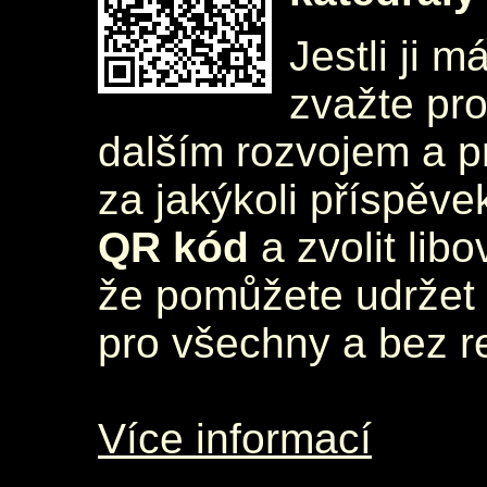
Jestli ji m
zvažte pr
dalším rozvojem a 
za jakýkoli příspěve
QR kód
a zvolit lib
že pomůžete udržet 
pro všechny a bez r
Více informací