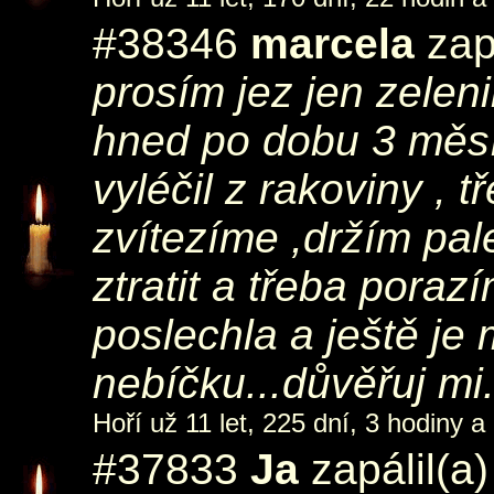
#38346
marcela
zap
prosím jez jen zeleni
hned po dobu 3 měsíc
vyléčil z rakoviny , 
zvítezíme ,držím pal
ztratit a třeba poraz
poslechla a ještě je 
nebíčku...důvěřuj mi.
Hoří už 11 let, 225 dní, 3 hodiny a
#37833
Ja
zapálil(a