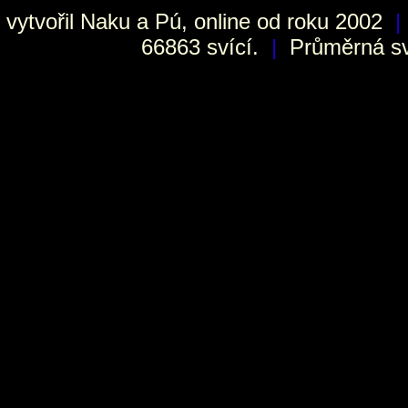
vytvořil
Naku
a Pú, online od roku 2002
|
66863 svící.
|
Průměrná sví