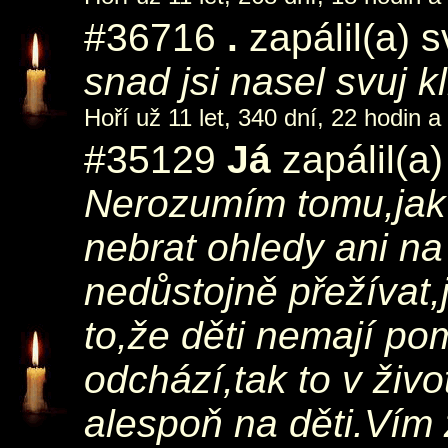
#36716
.
zapálil(a) 
snad jsi nasel svuj kl
Hoří už 11 let, 340 dní, 22 hodin a
#35129
Já
zapálil(a
Nerozumím tomu,jak 
nebrat ohledy ani na
nedůstojně přežívat
to,že děti nemají pom
odchází,tak to v živo
alespoň na děti.Vím ž