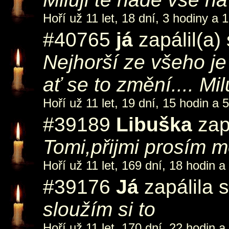
Hoří už 11 let, 18 dní, 3 hodiny a 
#40765
já
zapálil(a)
Nejhorší ze všeho je
ať se to změní.... Milu
Hoří už 11 let, 19 dní, 15 hodin a 
#39189
Libuška
zap
Tomi,přijmi prosím mo
Hoří už 11 let, 169 dní, 18 hodin a
#39176
Já
zapálila 
sloužím si to
Hoří už 11 let, 170 dní, 22 hodin a