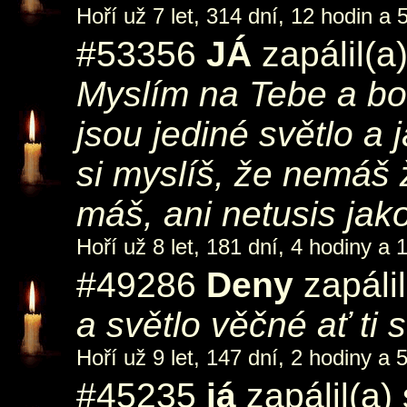
Hoří už 7 let, 314 dní, 12 hodin a 
#53356
JÁ
zapálil(a
Myslím na Tebe a bol
jsou jediné světlo a 
si myslíš, že nemáš
máš, ani netusis jako
Hoří už 8 let, 181 dní, 4 hodiny a 
#49286
Deny
zapáli
a světlo věčné ať ti s
Hoří už 9 let, 147 dní, 2 hodiny a 
#45235
já
zapálil(a)