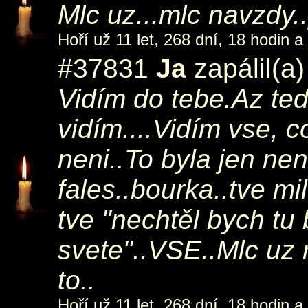
Mlc uz...mlc navzdy..
Hoří už 11 let, 268 dní, 18 hodin a
#37831
Ja
zapálil(a
Vidím do tebe.Az te
vidím....Vidím vse, co
neni..To byla jen ne
fales..bourka..tve milu
tve "nechtěl bych tu
svete"..VSE..Mlc uz n
to..
Hoří už 11 let, 268 dní, 18 hodin a