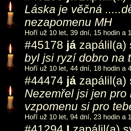
Láska je věčná .....d
nezapomenu MH
Hoří už 10 let, 39 dní, 15 hodin a 
#45178
já
zapálil(a)
byl jsi ryzí dobro na 
Hoří už 10 let, 44 dní, 18 hodin a 
#44474
já
zapálil(a)
Nezemřel jsi jen pro 
vzpomenu si pro tebe
Hoří už 10 let, 94 dní, 23 hodin a 
#41294
I
zapálil(a) 