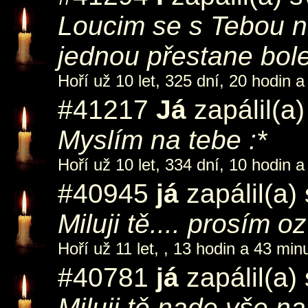
Loucim se s Tebou n
jednou přestane bole
Hoří už 10 let, 325 dní, 20 hodin a
#41217
Já
zapálil(a
Myslím na tebe :*
Hoří už 10 let, 334 dní, 10 hodin a
#40945
já
zapálil(a)
Miluji tě.... prosím oz
Hoří už 11 let, , 13 hodin a 43 minu
#40781
já
zapálil(a)
Miluji tě nade vše na